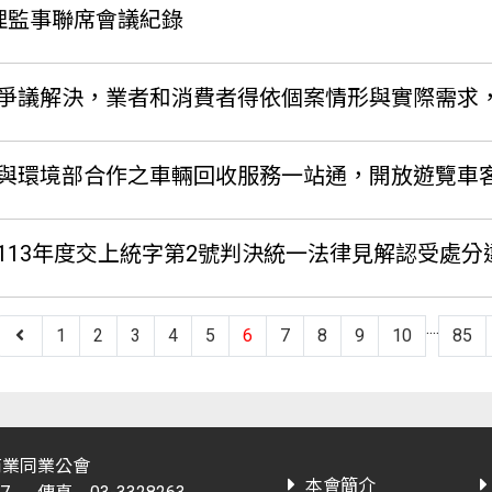
理監事聯席會議紀錄
解決，業者和消費者得依個案情形與實際需求，選擇調解、仲
輛回收服務一站通，開放遊覽車客運業、小客車租賃業、小貨車租賃業、汽車貨運業、汽車路線貨運業、
上統字第2號判決統一法律見解認受處分違反道路交通管理處罰條例第35條第9項前段規定
....
1
2
3
4
5
6
7
8
9
10
85
商業同業公會
本會簡介