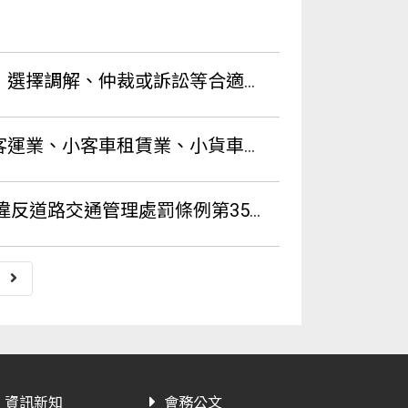
裁或訴訟等合適之爭議解決方式一案。
汽車貨櫃貨運業等汽車運輸業者線上申辦車牌繳銷及報廢一案。
須以「汽機車所有人與駕駛人為同一人，始有適用」一案。
資訊新知
會務公文