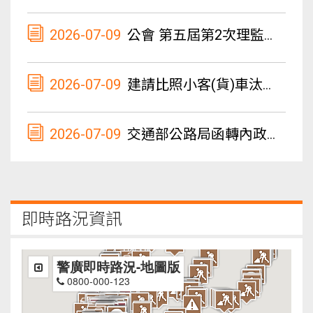
2026-07-09
公會 第五屆第2次理監事聯席會議紀錄
2026-07-09
建請比照小客(貨)車汰舊換新貨物稅減徵優惠措施，將大型柴油車汰舊換新減徵貨物稅優惠期限延長至119年（2030年）12月31日止，並將第四期柴油車納入補助及減徵貨物稅適用對象，以加速高污染車輛退場，協助貨運產業淨零轉型
2026-07-09
交通部公路局函轉內政部警政署國道公路警察為近期發生多起營業載重車毒駕事故，請業者加強駕駛管理及稽核案
即時路況資訊