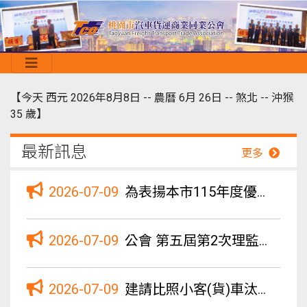
【今天 西元 2026年8月8日 -- 農曆 6月 26日 -- 煞北 -- 沖猴
35 歲】
最新訊息
更多
2026-07-09
為表揚本市115年度優良職業汽車駕駛人，請於115年8月7日（星期五）前涵送所屬優良駕駛人推薦名單。
2026-07-09
公會 第五屆第2次理監事聯席會議紀錄
2026-07-09
建請比照小客(貨)車汰舊換新貨物稅減徵優惠措施，將大型柴油車汰舊換新減徵貨物稅優惠期限延長至119年（2030年）12月31日止，並將第四期柴油車納入補助及減徵貨物稅適用對象，以加速高污染車輛退場，協助貨運產業淨零轉型