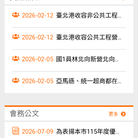
2026-02-12
臺北港收容非公共工程土石方作業規定 第二次修正總說明
2026-02-12
臺北港收容公共工程營建剩餘土石方作業規定 第五次修正總說明
2026-02-05
國1員林北向新營北向及國3龍潭南向動態地磅系統啟用
2026-02-05
亞馬遜、統一超商都在做！盤點把門市變 AI「迷你物流中心」的 2 大好處
會務公文
更多
2026-07-09
為表揚本市115年度優良職業汽車駕駛人，請於115年8月7日（星期五）前涵送所屬優良駕駛人推薦名單。