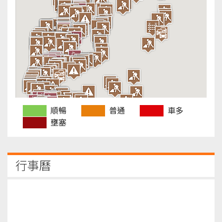
順暢
普通
車多
壅塞
行事曆