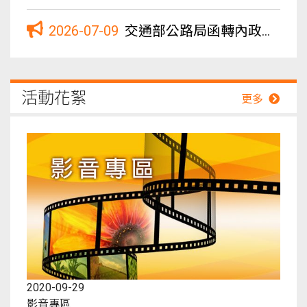
2026-07-09
交通部公路局函轉內政部警政署國道公路警察為近期發生多起營業載重車毒駕事故，請業者加強駕駛管理及稽核案
活動花絮
更多
09-29
專區