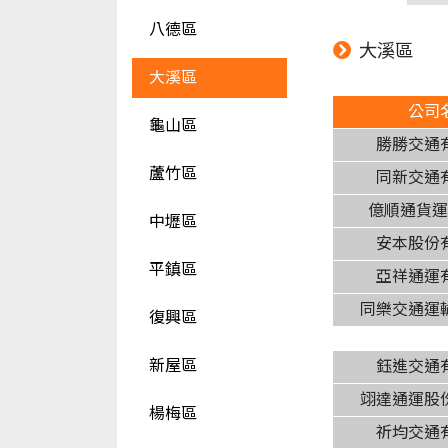
八德區
大溪區
大溪區
公司
龜山區
勝勝交通
蘆竹區
同新交通
億順通貨
中壢區
安本股份
平鎮區
亞祥通運
同樂交通運
復興區
新屋區
鈺進交通
翊達通運股
楊梅區
祈均交通