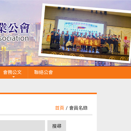
會務公文
聯絡公會
首頁
/ 會員名錄