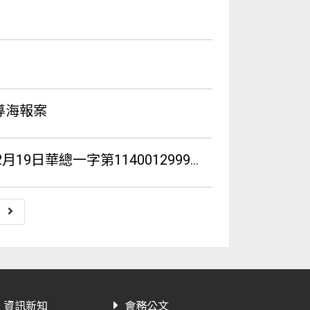
導海報案
991號令公布修正為「公路使用養護安全管理費」
資訊新知
會務公文