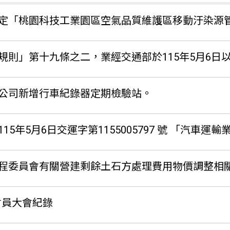
「桃園科技工業園區空氣品質維護區移動汙染源管制措施」
九條之二，業經交通部於115年5月6日以交運字第1155005797號令修正
公司新增行車紀錄器定期檢驗站。
15年5月6日交運字第1155005797 號 「汽車
程委員會有關營建剩餘土石方處理費用物價調整相
會員大會紀錄