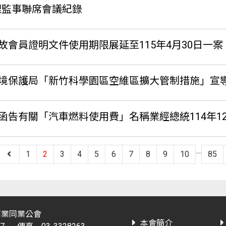
理監事聯席會議紀錄
故會員證明文件使用期限展延至115年4月30日一案
境保護局「新竹科學園區空維區擴大管制措施」宣
汽車燃料使用費」名稱業經總統114年12月19日華總一字第11400129
....
1
2
3
4
5
6
7
8
9
10
85
商業同業公會
本會簡介