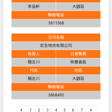
李岳軒
大園區
聯絡電話
3811568
公司名稱
宏全物流有限公司
負責人
公會職務
簡志川
榮譽會員
代表
地區
簡志川
大園區
聯絡電話
3868493
1
2
3
4
5
6
7