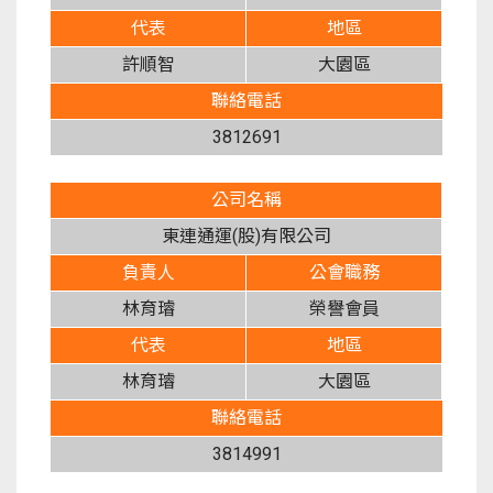
代表
地區
許順智
大園區
聯絡電話
3812691
公司名稱
東連通運(股)有限公司
負責人
公會職務
林育璿
榮譽會員
代表
地區
林育璿
大園區
聯絡電話
3814991