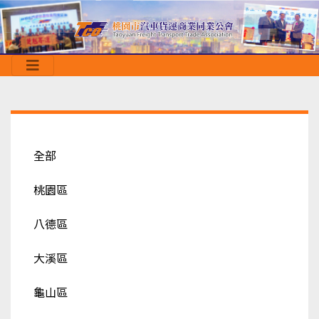
全部
桃園區
八德區
大溪區
龜山區