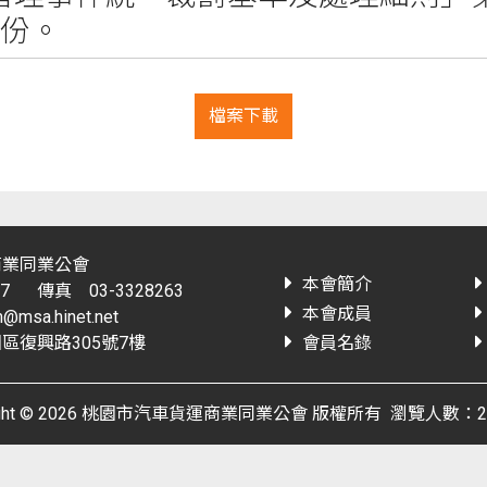
1份。
檔案下載
商業同業公會
本會簡介
7
傳真 03-3328263
本會成員
msa.hinet.net
區復興路305號7樓
會員名錄
right © 2026 桃園市汽車貨運商業同業公會 版權所有 瀏覽人數：29