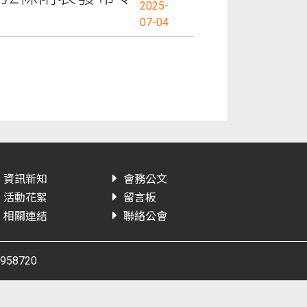
2025-
07-04
資訊新知
會務公文
活動花絮
留言板
相關連結
聯絡公會
58720